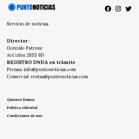
Facebook
Instagra
Twitt
Servicio de noticias.
Director
:
Gonzalo Patrone
Av.Colón 2855 9D
REGISTRO DNDA en trámite
Prensa:
info@puntonoticias.com
Comercial:
ventas@puntonoticias.com
Quienes Somos
Política editorial
Condiciones de uso