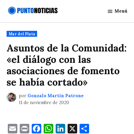
Saltar
Menú
al
Punto
contenido
Noticias
Publicado
Mar del Plata
en
Asuntos de la Comunidad:
«el diálogo con las
asociaciones de fomento
se había cortado»
por
Gonzalo Martín Patrone
11 de noviembre de 2020
Email
Print
Facebook
WhatsApp
LinkedIn
X
Comparti