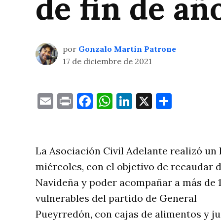
de fin de añ
por
Gonzalo Martín Patrone
17 de diciembre de 2021
Email
Print
Facebook
WhatsApp
LinkedIn
X
Compa
La Asociación Civil Adelante realizó un 
miércoles, con el objetivo de recaudar
Navideña y poder acompañar a más de 15
vulnerables del partido de General
Pueyrredón, con cajas de alimentos y ju