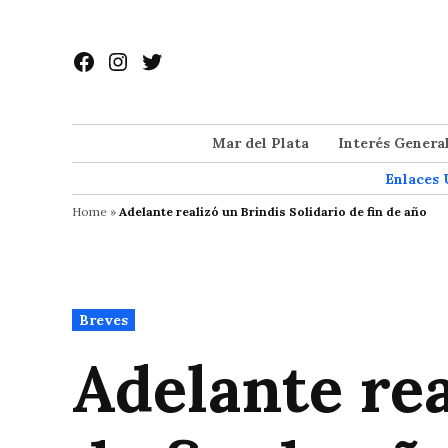
Saltar
al
Facebook
Instagram
Twitter
contenido
Mar del Plata
Interés Genera
Enlaces 
Home
»
Adelante realizó un Brindis Solidario de fin de año
Publicado
Breves
en
Adelante rea