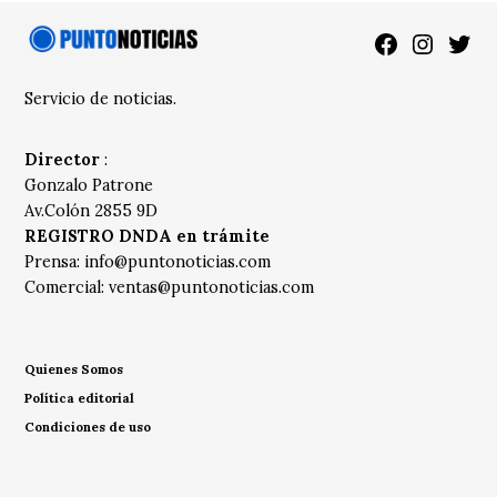
Facebook
Instagra
Twitt
Servicio de noticias.
Director
:
Gonzalo Patrone
Av.Colón 2855 9D
REGISTRO DNDA en trámite
Prensa:
info@puntonoticias.com
Comercial:
ventas@puntonoticias.com
Quienes Somos
Política editorial
Condiciones de uso