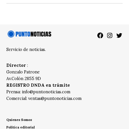
Facebook
Instagra
Twitt
Servicio de noticias.
Director
:
Gonzalo Patrone
Av.Colón 2855 9D
REGISTRO DNDA en trámite
Prensa:
info@puntonoticias.com
Comercial:
ventas@puntonoticias.com
Quienes Somos
Política editorial