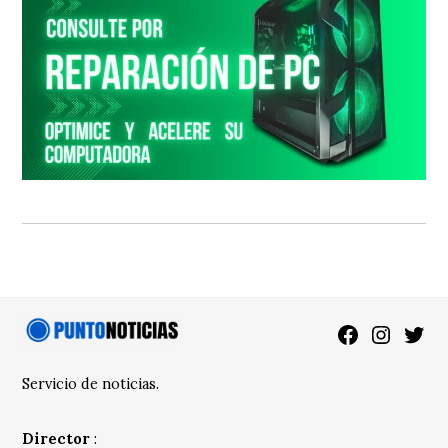
Facebook
Instagra
Twitt
Servicio de noticias.
Director
: