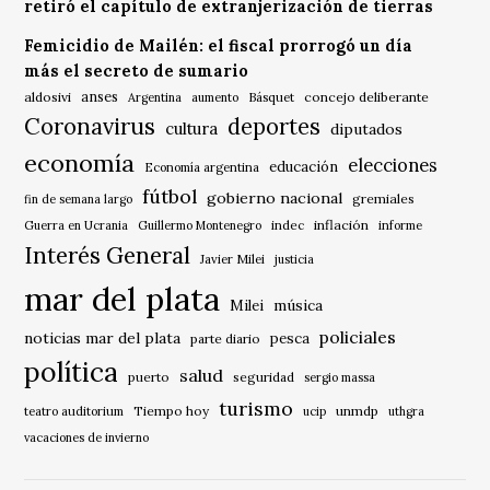
retiró el capítulo de extranjerización de tierras
Femicidio de Mailén: el fiscal prorrogó un día
más el secreto de sumario
anses
aldosivi
Básquet
concejo deliberante
Argentina
aumento
Coronavirus
deportes
cultura
diputados
economía
elecciones
educación
Economía argentina
fútbol
gobierno nacional
gremiales
fin de semana largo
indec
inflación
Guerra en Ucrania
Guillermo Montenegro
informe
Interés General
Javier Milei
justicia
mar del plata
música
Milei
policiales
noticias mar del plata
pesca
parte diario
política
salud
puerto
seguridad
sergio massa
turismo
Tiempo hoy
unmdp
teatro auditorium
ucip
uthgra
vacaciones de invierno