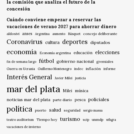
la comisión que analiza el futuro de la
concesión
Cuándo conviene empezar a reservar las
vacaciones de verano 2027 para ahorrar dinero
anses
aldosivi
Básquet
concejo deliberante
Argentina
aumento
Coronavirus
deportes
cultura
diputados
economía
elecciones
educación
Economía argentina
fútbol
gobierno nacional
gremiales
fin de semana largo
indec
inflación
Guerra en Ucrania
Guillermo Montenegro
informe
Interés General
Javier Milei
justicia
mar del plata
música
Milei
policiales
noticias mar del plata
pesca
parte diario
política
salud
puerto
seguridad
sergio massa
turismo
Tiempo hoy
unmdp
teatro auditorium
ucip
uthgra
vacaciones de invierno