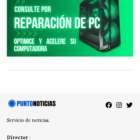
Facebook
Instagra
Twitt
Servicio de noticias.
Director
: