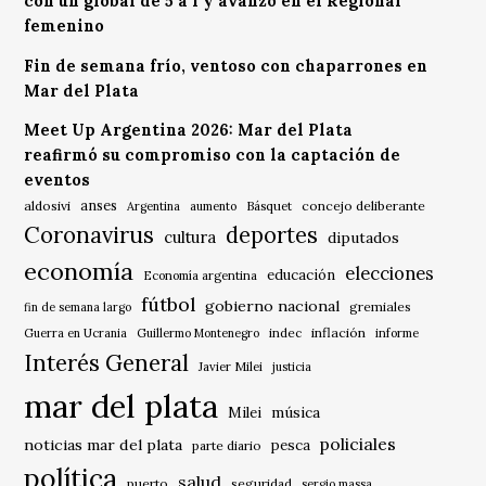
con un global de 5 a 1 y avanzó en el Regional
femenino
Fin de semana frío, ventoso con chaparrones en
Mar del Plata
Meet Up Argentina 2026: Mar del Plata
reafirmó su compromiso con la captación de
eventos
anses
aldosivi
Básquet
concejo deliberante
Argentina
aumento
Coronavirus
deportes
cultura
diputados
economía
elecciones
educación
Economía argentina
fútbol
gobierno nacional
gremiales
fin de semana largo
indec
inflación
Guerra en Ucrania
Guillermo Montenegro
informe
Interés General
Javier Milei
justicia
mar del plata
música
Milei
policiales
noticias mar del plata
pesca
parte diario
política
salud
puerto
seguridad
sergio massa