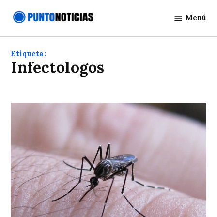
Saltar
Menú
al
Punto
contenido
Noticias
Etiqueta:
Infectologos