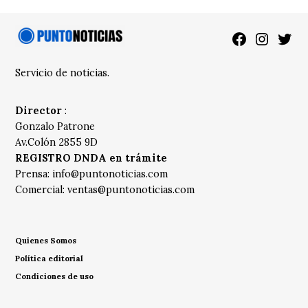
Facebook
Instagra
Twitt
Servicio de noticias.
Director
:
Gonzalo Patrone
Av.Colón 2855 9D
REGISTRO DNDA en trámite
Prensa:
info@puntonoticias.com
Comercial:
ventas@puntonoticias.com
Quienes Somos
Política editorial
Condiciones de uso