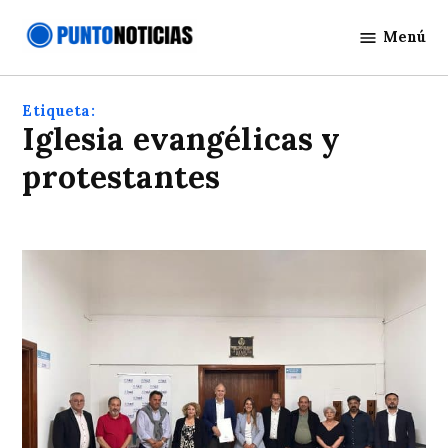
Saltar
Menú
al
Punto
contenido
Noticias
Etiqueta:
Iglesia evangélicas y
protestantes