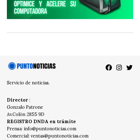
Facebook
Instagra
Twitt
Servicio de noticias.
Director
:
Gonzalo Patrone
Av.Colón 2855 9D
REGISTRO DNDA en trámite
Prensa:
info@puntonoticias.com
Comercial:
ventas@puntonoticias.com