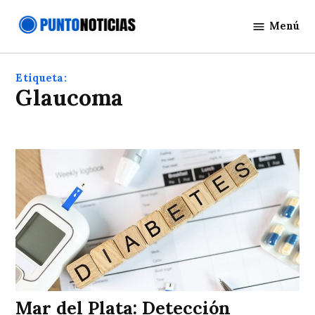
Saltar
Menú
al
Punto
contenido
Noticias
Etiqueta:
glaucoma
Mar del Plata: Detección