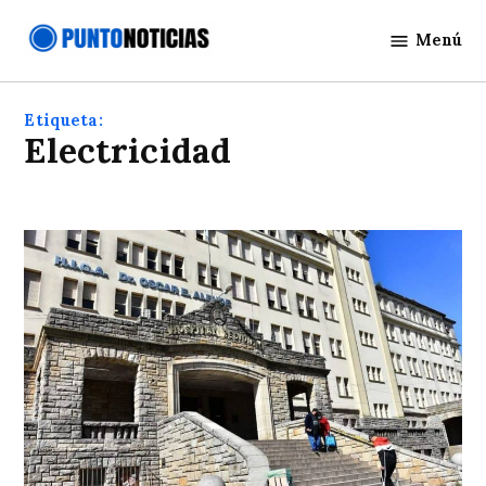
Saltar
Menú
al
Punto
contenido
Noticias
Etiqueta:
Electricidad