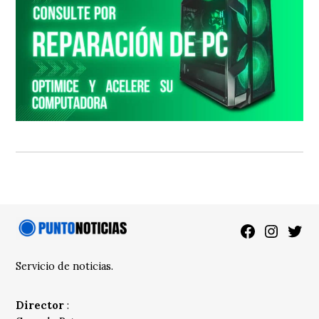
Facebook
Instagra
Twitt
Servicio de noticias.
Director
: