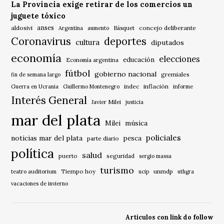
La Provincia exige retirar de los comercios un
juguete tóxico
anses
aldosivi
Básquet
concejo deliberante
Argentina
aumento
Coronavirus
deportes
cultura
diputados
economía
elecciones
educación
Economía argentina
fútbol
gobierno nacional
gremiales
fin de semana largo
indec
inflación
Guerra en Ucrania
Guillermo Montenegro
informe
Interés General
Javier Milei
justicia
mar del plata
música
Milei
policiales
noticias mar del plata
pesca
parte diario
política
salud
puerto
seguridad
sergio massa
turismo
Tiempo hoy
unmdp
teatro auditorium
ucip
uthgra
vacaciones de invierno
Articulos con link do follow