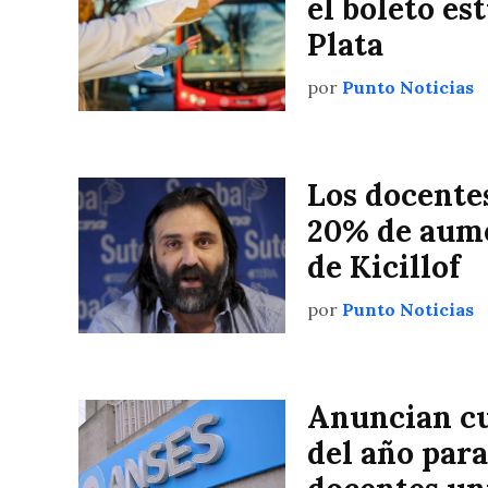
el boleto es
Plata
por
Punto Noticias
Los docente
20% de aume
de Kicillof
por
Punto Noticias
Anuncian cu
del año para