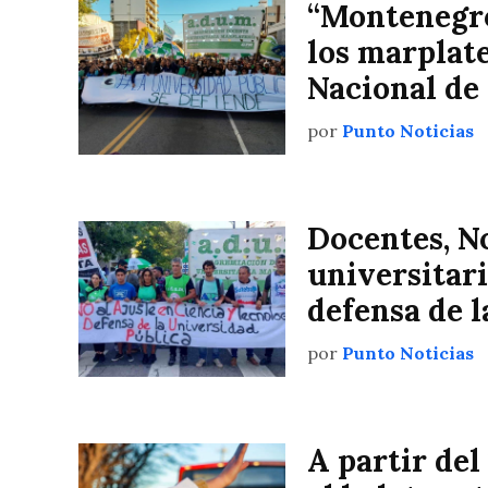
“Montenegro
los marplat
Nacional de 
por
Punto Noticias
Docentes, N
universitar
defensa de
por
Punto Noticias
A partir del