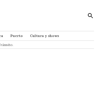
Open
Punto Noticias
Search
Noticias de Mar del Plata
ca
Puerto
Cultura y shows
ránsito.