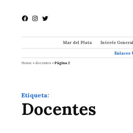
Saltar
al
Facebook
Instagram
Twitter
contenido
Mar del Plata
Interés Genera
Enlaces 
Home
»
docentes
»
Página 2
Etiqueta:
docentes