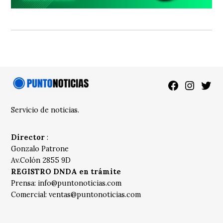
Facebook
Instagra
Twitt
Servicio de noticias.
Director
:
Gonzalo Patrone
Av.Colón 2855 9D
REGISTRO DNDA en trámite
Prensa:
info@puntonoticias.com
Comercial:
ventas@puntonoticias.com