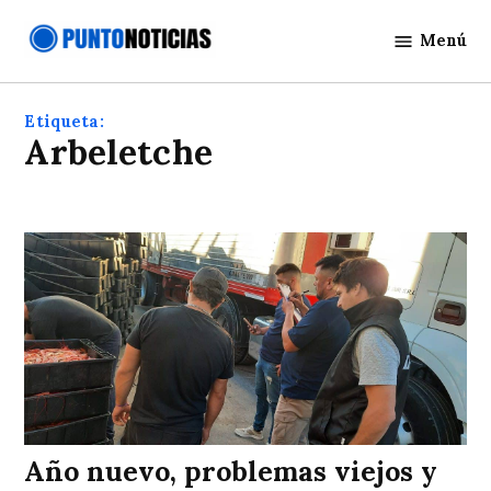
Saltar
Menú
al
Punto
contenido
Noticias
Etiqueta:
Arbeletche
Año nuevo, problemas viejos y