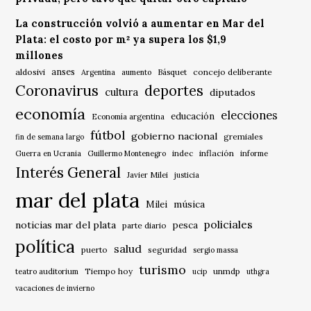
La construcción volvió a aumentar en Mar del
Plata: el costo por m² ya supera los $1,9
millones
anses
aldosivi
Básquet
concejo deliberante
Argentina
aumento
Coronavirus
deportes
cultura
diputados
economía
elecciones
educación
Economía argentina
fútbol
gobierno nacional
gremiales
fin de semana largo
indec
inflación
Guerra en Ucrania
Guillermo Montenegro
informe
Interés General
Javier Milei
justicia
mar del plata
música
Milei
policiales
noticias mar del plata
pesca
parte diario
política
salud
puerto
seguridad
sergio massa
turismo
Tiempo hoy
unmdp
teatro auditorium
ucip
uthgra
vacaciones de invierno