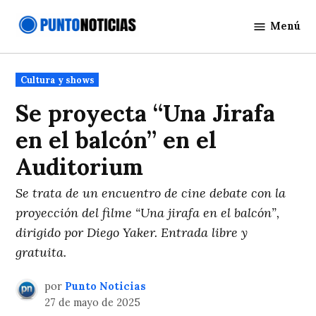
Saltar
Menú
al
Punto
contenido
Noticias
Publicado
Cultura y shows
en
Se proyecta “Una Jirafa
en el balcón” en el
Auditorium
Se trata de un encuentro de cine debate con la
proyección del filme “Una jirafa en el balcón”,
dirigido por Diego Yaker. Entrada libre y
gratuita.
por
Punto Noticias
27 de mayo de 2025