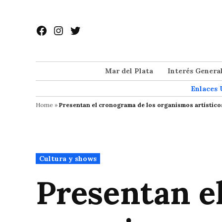
Saltar
al
Facebook
Instagram
Twitter
contenido
Mar del Plata
Interés Genera
Enlaces 
Home
»
Presentan el cronograma de los organismos artístico
Publicado
Cultura y shows
en
Presentan e