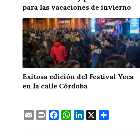
para las vacaciones de invierno
Exitosa edición del Festival Yeca
en la calle Córdoba
Email
Print
Facebook
WhatsApp
LinkedIn
X
Compa