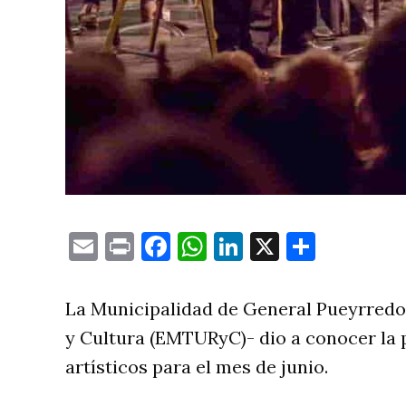
Email
Print
Facebook
WhatsApp
LinkedIn
X
Compa
La Municipalidad de General Pueyrredon
y Cultura (EMTURyC)- dio a conocer la
artísticos para el mes de junio.