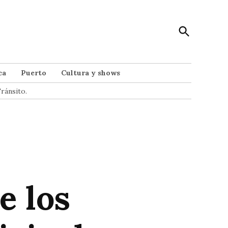
Open
Punto Noticias
Search
Noticias de Mar del Plata
ca
Puerto
Cultura y shows
ránsito.
e los