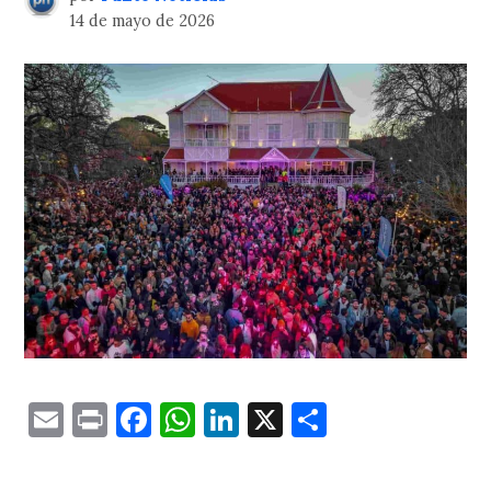
14 de mayo de 2026
Email
Print
Facebook
WhatsApp
LinkedIn
X
Comparti