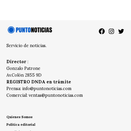
Facebook
Instagra
Twitt
Servicio de noticias.
Director
:
Gonzalo Patrone
Av.Colón 2855 9D
REGISTRO DNDA en trámite
Prensa:
info@puntonoticias.com
Comercial:
ventas@puntonoticias.com
Quienes Somos
Política editorial