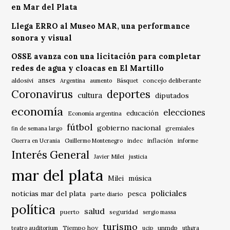
en Mar del Plata
Llega ERRO al Museo MAR, una performance
sonora y visual
OSSE avanza con una licitación para completar
redes de agua y cloacas en El Martillo
anses
aldosivi
Básquet
concejo deliberante
Argentina
aumento
Coronavirus
deportes
cultura
diputados
economía
elecciones
educación
Economía argentina
fútbol
gobierno nacional
gremiales
fin de semana largo
indec
inflación
Guerra en Ucrania
Guillermo Montenegro
informe
Interés General
Javier Milei
justicia
mar del plata
música
Milei
policiales
noticias mar del plata
pesca
parte diario
política
salud
puerto
seguridad
sergio massa
turismo
Tiempo hoy
unmdp
teatro auditorium
ucip
uthgra