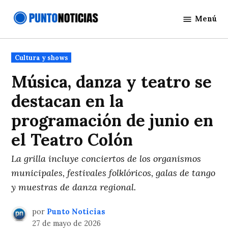
Saltar
Menú
al
Punto
contenido
Noticias
Publicado
Cultura y shows
en
Música, danza y teatro se
destacan en la
programación de junio en
el Teatro Colón
La grilla incluye conciertos de los organismos
municipales, festivales folklóricos, galas de tango
y muestras de danza regional.
por
Punto Noticias
27 de mayo de 2026