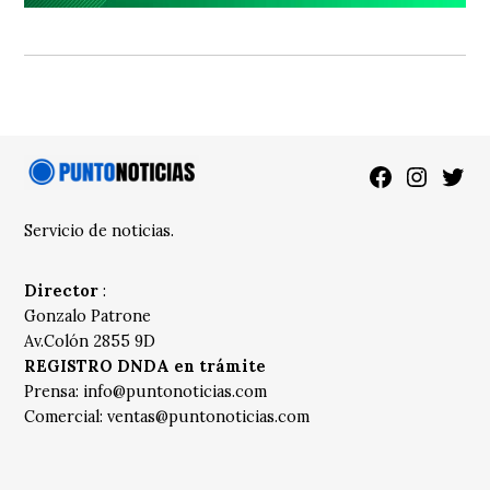
Facebook
Instagra
Twitt
Servicio de noticias.
Director
:
Gonzalo Patrone
Av.Colón 2855 9D
REGISTRO DNDA en trámite
Prensa:
info@puntonoticias.com
Comercial:
ventas@puntonoticias.com