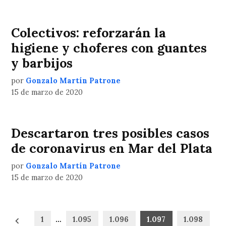
Colectivos: reforzarán la
higiene y choferes con guantes
y barbijos
por
Gonzalo Martín Patrone
15 de marzo de 2020
Descartaron tres posibles casos
de coronavirus en Mar del Plata
por
Gonzalo Martín Patrone
15 de marzo de 2020
Paginación
1
…
1.095
1.096
1.097
1.098