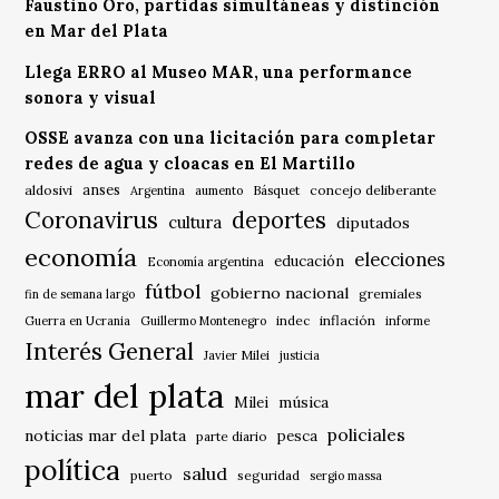
Faustino Oro, partidas simultáneas y distinción
en Mar del Plata
Llega ERRO al Museo MAR, una performance
sonora y visual
OSSE avanza con una licitación para completar
redes de agua y cloacas en El Martillo
anses
aldosivi
Básquet
concejo deliberante
Argentina
aumento
Coronavirus
deportes
cultura
diputados
economía
elecciones
educación
Economía argentina
fútbol
gobierno nacional
gremiales
fin de semana largo
indec
inflación
Guerra en Ucrania
Guillermo Montenegro
informe
Interés General
Javier Milei
justicia
mar del plata
música
Milei
policiales
noticias mar del plata
pesca
parte diario
política
salud
puerto
seguridad
sergio massa