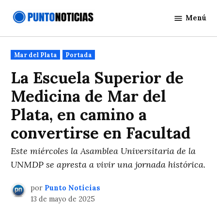
Saltar
Menú
al
Punto
contenido
Noticias
Publicado
Mar del Plata
Portada
en
La Escuela Superior de
Medicina de Mar del
Plata, en camino a
convertirse en Facultad
Este miércoles la Asamblea Universitaria de la
UNMDP se apresta a vivir una jornada histórica.
por
Punto Noticias
13 de mayo de 2025