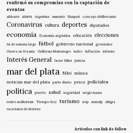
reafirmó su compromiso con la captación de
eventos
anses
aldosivi
Básquet
concejo deliberante
Argentina
aumento
Coronavirus
deportes
cultura
diputados
economía
elecciones
educación
Economía argentina
fútbol
gobierno nacional
gremiales
fin de semana largo
indec
inflación
Guerra en Ucrania
Guillermo Montenegro
informe
Interés General
Javier Milei
justicia
mar del plata
música
Milei
policiales
noticias mar del plata
pesca
parte diario
política
salud
puerto
seguridad
sergio massa
turismo
Tiempo hoy
unmdp
teatro auditorium
ucip
uthgra
vacaciones de invierno
Articulos con link do follow