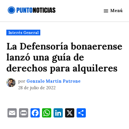
Saltar
Menú
al
Punto
contenido
Noticias
Publicado
Interés General
en
La Defensoría bonaerense
lanzó una guía de
derechos para alquileres
por
Gonzalo Martín Patrone
28 de julio de 2022
Email
Print
Facebook
WhatsApp
LinkedIn
X
Comparti