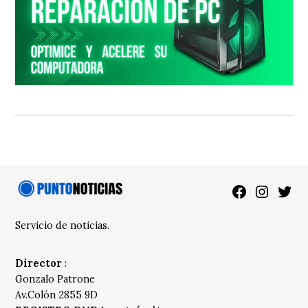
Facebook
Instagra
Twitt
Servicio de noticias.
Director
:
Gonzalo Patrone
Av.Colón 2855 9D