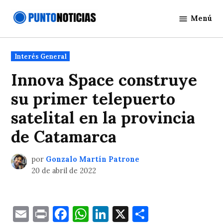
Saltar
Menú
al
Punto
contenido
Noticias
Publicado
Interés General
en
Innova Space construye
su primer telepuerto
satelital en la provincia
de Catamarca
por
Gonzalo Martín Patrone
20 de abril de 2022
Email
Print
Facebook
WhatsApp
LinkedIn
X
Comparti