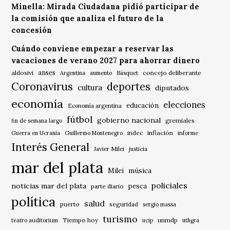
Minella: Mirada Ciudadana pidió participar de
la comisión que analiza el futuro de la
concesión
Cuándo conviene empezar a reservar las
vacaciones de verano 2027 para ahorrar dinero
anses
aldosivi
Básquet
concejo deliberante
Argentina
aumento
Coronavirus
deportes
cultura
diputados
economía
elecciones
educación
Economía argentina
fútbol
gobierno nacional
gremiales
fin de semana largo
indec
inflación
Guerra en Ucrania
Guillermo Montenegro
informe
Interés General
Javier Milei
justicia
mar del plata
música
Milei
policiales
noticias mar del plata
pesca
parte diario
política
salud
puerto
seguridad
sergio massa
turismo
Tiempo hoy
unmdp
teatro auditorium
ucip
uthgra