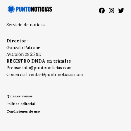
Facebook
Instagra
Twitt
Servicio de noticias.
Director
:
Gonzalo Patrone
Av.Colón 2855 9D
REGISTRO DNDA en trámite
Prensa:
info@puntonoticias.com
Comercial:
ventas@puntonoticias.com
Quienes Somos
Política editorial
Condiciones de uso