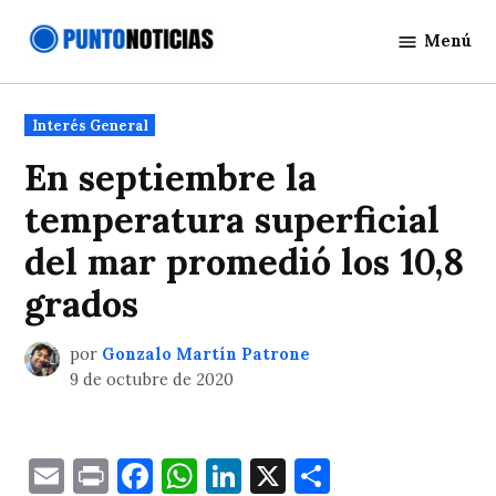
Saltar
Menú
al
Punto
contenido
Noticias
Publicado
Interés General
en
En septiembre la
temperatura superficial
del mar promedió los 10,8
grados
por
Gonzalo Martín Patrone
9 de octubre de 2020
Email
Print
Facebook
WhatsApp
LinkedIn
X
Comparti