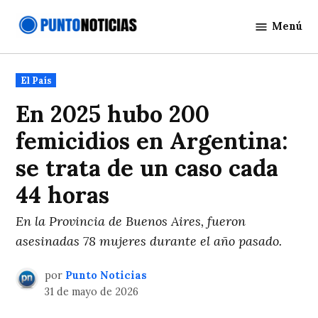
Saltar
Menú
al
Punto
contenido
Noticias
Publicado
El País
en
En 2025 hubo 200
femicidios en Argentina:
se trata de un caso cada
44 horas
En la Provincia de Buenos Aires, fueron
asesinadas 78 mujeres durante el año pasado.
por
Punto Noticias
31 de mayo de 2026