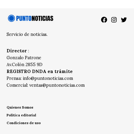
Facebook
Instagra
Twitt
Servicio de noticias.
Director
:
Gonzalo Patrone
Av.Colón 2855 9D
REGISTRO DNDA en trámite
Prensa:
info@puntonoticias.com
Comercial:
ventas@puntonoticias.com
Quienes Somos
Política editorial
Condiciones de uso