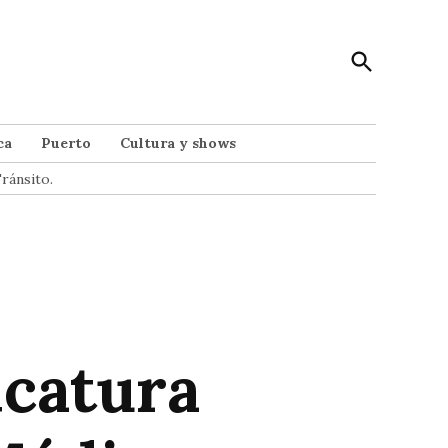
Open
Punto Noticias
Search
Noticias de Mar del Plata
ca
Puerto
Cultura y shows
ránsito.
icatura