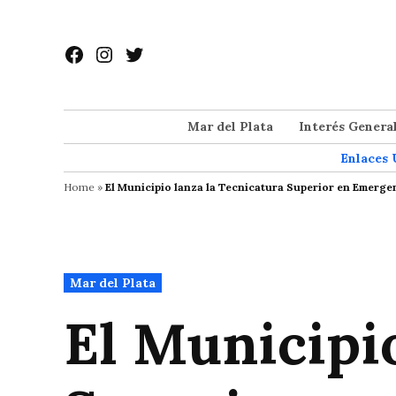
Saltar
al
Facebook
Instagram
Twitter
contenido
Mar del Plata
Interés Genera
Enlaces 
Home
»
El Municipio lanza la Tecnicatura Superior en Emerg
Publicado
Mar del Plata
en
El Municipio