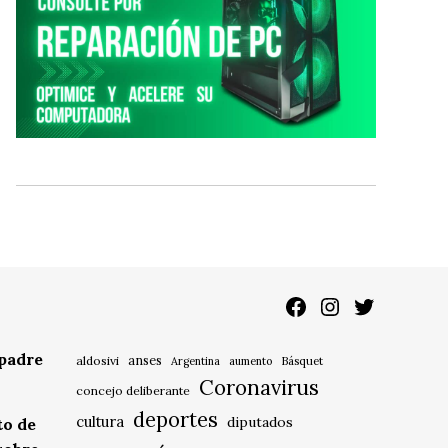
Facebook
Instagram
Twitter
 padre
anses
aldosivi
Básquet
Argentina
aumento
Coronavirus
concejo deliberante
deportes
cultura
diputados
to de