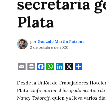
secretaria 
Plata
por
Gonzalo Martín Patrone
2 de octubre de 2020
Email
Print
Facebook
WhatsApp
LinkedIn
X
Compa
Desde la Unión de Trabajadores Hotele
Plata
confirmaron el hisopado positivo de
Nancy Todoroff,
quien ya lleva varios día