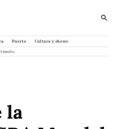
Open
Punto Noticias
Search
Noticias de Mar del Plata
ca
Puerto
Cultura y shows
ránsito.
 la