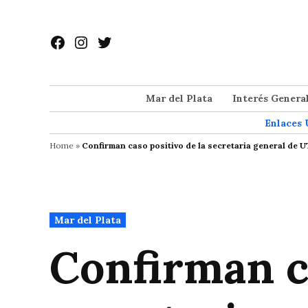
Saltar
al
Facebook
Instagram
Twitter
contenido
Mar del Plata
Interés Genera
Enlaces 
Home
»
Confirman caso positivo de la secretaria general de 
Publicado
Mar del Plata
en
Confirman ca