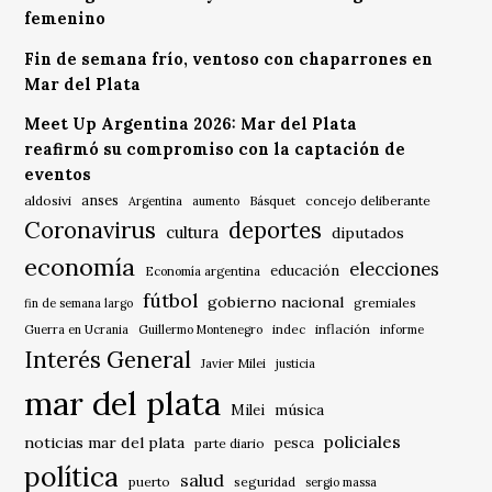
femenino
Fin de semana frío, ventoso con chaparrones en
Mar del Plata
Meet Up Argentina 2026: Mar del Plata
reafirmó su compromiso con la captación de
eventos
anses
aldosivi
Básquet
concejo deliberante
Argentina
aumento
Coronavirus
deportes
cultura
diputados
economía
elecciones
educación
Economía argentina
fútbol
gobierno nacional
gremiales
fin de semana largo
indec
inflación
Guerra en Ucrania
Guillermo Montenegro
informe
Interés General
Javier Milei
justicia
mar del plata
música
Milei
policiales
noticias mar del plata
pesca
parte diario
política
salud
puerto
seguridad
sergio massa