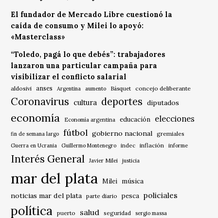
El fundador de Mercado Libre cuestionó la
caída de consumo y Milei lo apoyó:
«Masterclass»
“Toledo, pagá lo que debés”: trabajadores
lanzaron una particular campaña para
visibilizar el conflicto salarial
anses
aldosivi
Básquet
concejo deliberante
Argentina
aumento
Coronavirus
deportes
cultura
diputados
economía
elecciones
educación
Economía argentina
fútbol
gobierno nacional
gremiales
fin de semana largo
indec
inflación
Guerra en Ucrania
Guillermo Montenegro
informe
Interés General
Javier Milei
justicia
mar del plata
música
Milei
policiales
noticias mar del plata
pesca
parte diario
política
salud
puerto
seguridad
sergio massa