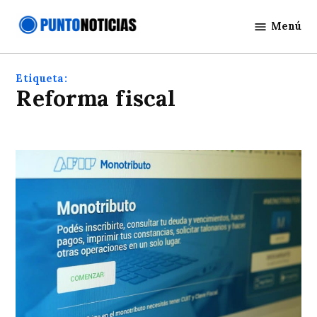
Saltar
Menú
al
Punto
contenido
Noticias
Etiqueta:
Reforma fiscal