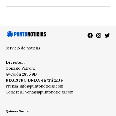
Facebook
Instagra
Twitt
Servicio de noticias.
Director
:
Gonzalo Patrone
Av.Colón 2855 9D
REGISTRO DNDA en trámite
Prensa:
info@puntonoticias.com
Comercial:
ventas@puntonoticias.com
Quienes Somos