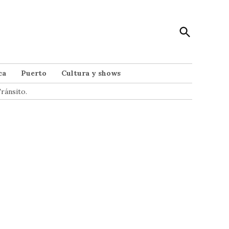
Open
Punto Noticias
Search
Noticias de Mar del Plata
ca
Puerto
Cultura y shows
ránsito.