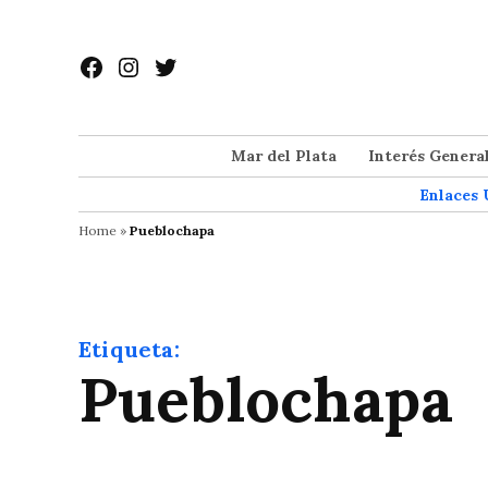
Saltar
al
Facebook
Instagram
Twitter
contenido
Mar del Plata
Interés Genera
Enlaces 
Home
»
Pueblochapa
Etiqueta:
Pueblochapa