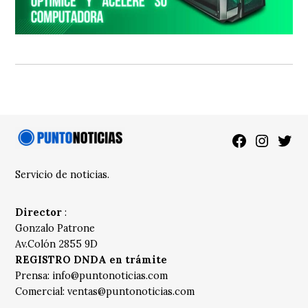
Facebook
Instagra
Twitt
Servicio de noticias.
Director
:
Gonzalo Patrone
Av.Colón 2855 9D
REGISTRO DNDA en trámite
Prensa:
info@puntonoticias.com
Comercial:
ventas@puntonoticias.com