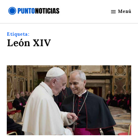
Saltar
Menú
al
Punto
contenido
Noticias
Etiqueta:
León XIV