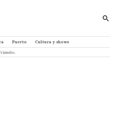
Open
Punto Noticias
Search
Noticias de Mar del Plata
ca
Puerto
Cultura y shows
ránsito.