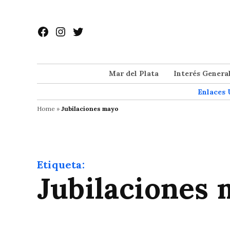
Saltar
al
Facebook
Instagram
Twitter
contenido
Mar del Plata
Interés Genera
Enlaces 
Home
»
Jubilaciones mayo
Etiqueta:
Jubilaciones