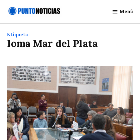
Saltar
Menú
al
Punto
contenido
Noticias
Etiqueta:
Ioma Mar del Plata