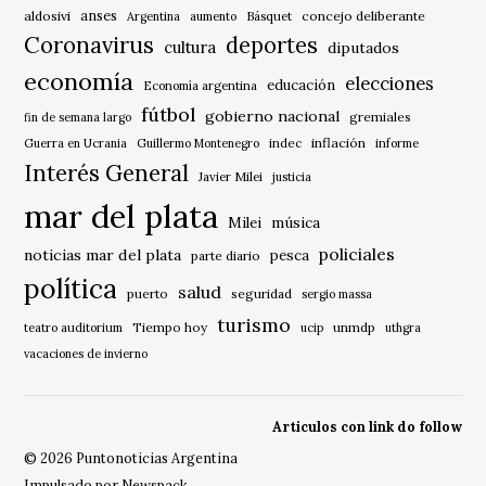
anses
aldosivi
Básquet
concejo deliberante
Argentina
aumento
Coronavirus
deportes
cultura
diputados
economía
elecciones
educación
Economía argentina
fútbol
gobierno nacional
gremiales
fin de semana largo
indec
inflación
Guerra en Ucrania
Guillermo Montenegro
informe
Interés General
Javier Milei
justicia
mar del plata
música
Milei
policiales
noticias mar del plata
pesca
parte diario
política
salud
puerto
seguridad
sergio massa
turismo
Tiempo hoy
unmdp
teatro auditorium
ucip
uthgra
vacaciones de invierno
Articulos con link do follow
© 2026 Puntonoticias Argentina
Impulsado por Newspack