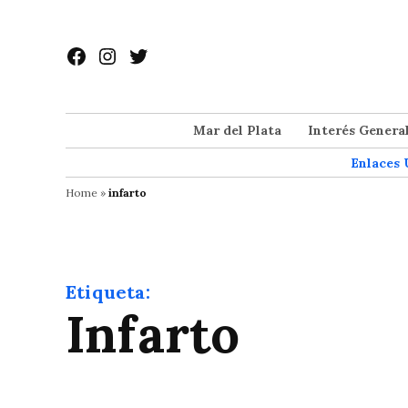
Saltar
al
Facebook
Instagram
Twitter
contenido
Mar del Plata
Interés Genera
Enlaces 
Home
»
infarto
Etiqueta:
infarto