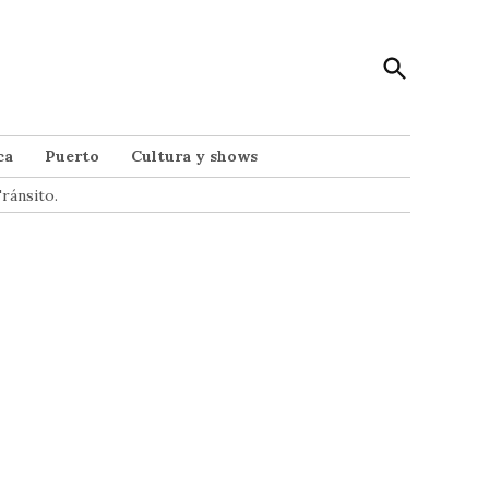
Open
Punto Noticias
Search
Noticias de Mar del Plata
ca
Puerto
Cultura y shows
ránsito.