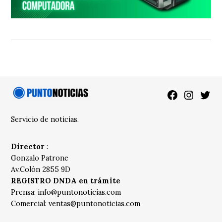
Facebook
Instagra
Twitt
Servicio de noticias.
Director
:
Gonzalo Patrone
Av.Colón 2855 9D
REGISTRO DNDA en trámite
Prensa:
info@puntonoticias.com
Comercial:
ventas@puntonoticias.com