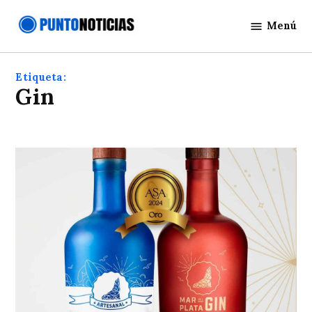
Saltar
Menú
al
Punto
contenido
Noticias
Etiqueta:
Gin