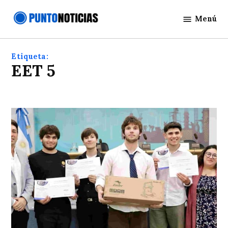
Saltar
Menú
al
Punto
contenido
Noticias
Etiqueta:
EET 5