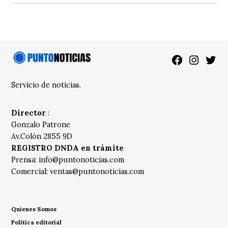
Facebook
Instagra
Twitt
Servicio de noticias.
Director
:
Gonzalo Patrone
Av.Colón 2855 9D
REGISTRO DNDA en trámite
Prensa:
info@puntonoticias.com
Comercial:
ventas@puntonoticias.com
Quienes Somos
Política editorial