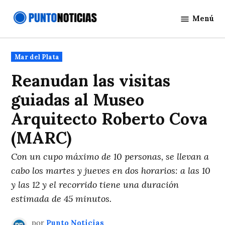
Saltar
Menú
al
Punto
contenido
Noticias
Publicado
Mar del Plata
en
Reanudan las visitas
guiadas al Museo
Arquitecto Roberto Cova
(MARC)
Con un cupo máximo de 10 personas, se llevan a
cabo los martes y jueves en dos horarios: a las 10
y las 12 y el recorrido tiene una duración
estimada de 45 minutos.
por
Punto Noticias