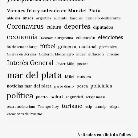
Viernes frío y soleado en Mar del Plata
anses
aldosivi
Básquet
concejo deliberante
Argentina
aumento
Coronavirus
deportes
cultura
diputados
economía
elecciones
educación
Economía argentina
fútbol
gobierno nacional
gremiales
fin de semana largo
indec
inflación
Guerra en Ucrania
Guillermo Montenegro
informe
Interés General
Javier Milei
justicia
mar del plata
música
Milei
policiales
noticias mar del plata
pesca
parte diario
política
salud
puerto
seguridad
sergio massa
turismo
Tiempo hoy
unmdp
teatro auditorium
ucip
uthgra
vacaciones de invierno
Articulos con link do follow