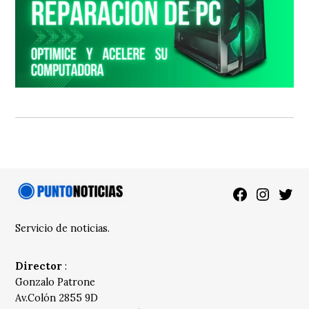
Facebook
Instagra
Twitt
Servicio de noticias.
Director
:
Gonzalo Patrone
Av.Colón 2855 9D