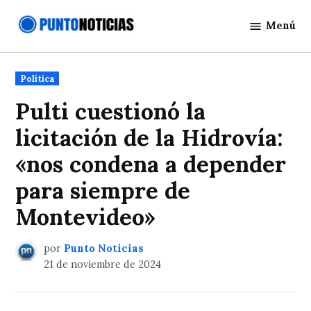
Saltar
Menú
al
Punto
contenido
Noticias
Publicado
Política
en
Pulti cuestionó la
licitación de la Hidrovía:
«nos condena a depender
para siempre de
Montevideo»
por
Punto Noticias
21 de noviembre de 2024