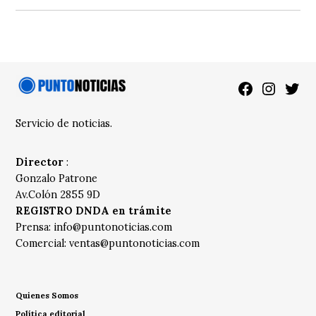
Facebook
Instagra
Twitt
Servicio de noticias.
Director
:
Gonzalo Patrone
Av.Colón 2855 9D
REGISTRO DNDA en trámite
Prensa:
info@puntonoticias.com
Comercial:
ventas@puntonoticias.com
Quienes Somos
Política editorial