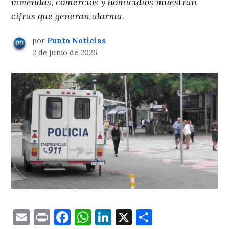
viviendas, comercios y homicidios muestran
cifras que generan alarma.
por
Punto Noticias
2 de junio de 2026
Email
Print
Facebook
WhatsApp
LinkedIn
X
Comparti