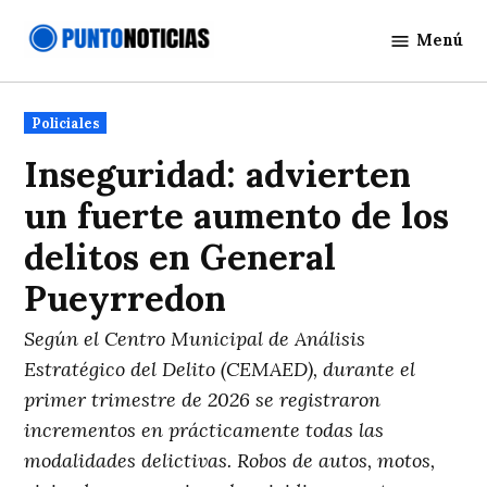
Saltar
Menú
al
Punto
contenido
Noticias
Publicado
Policiales
en
Inseguridad: advierten
un fuerte aumento de los
delitos en General
Pueyrredon
Según el Centro Municipal de Análisis
Estratégico del Delito (CEMAED), durante el
primer trimestre de 2026 se registraron
incrementos en prácticamente todas las
modalidades delictivas. Robos de autos, motos,