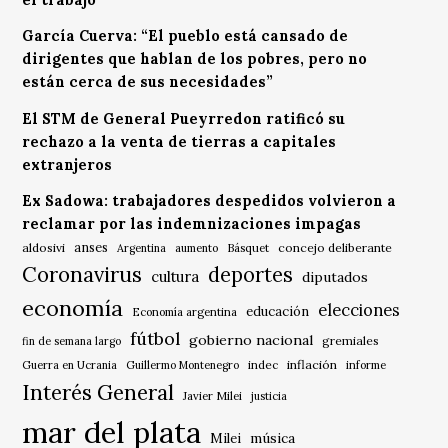
García Cuerva: “El pueblo está cansado de
dirigentes que hablan de los pobres, pero no
están cerca de sus necesidades”
El STM de General Pueyrredon ratificó su
rechazo a la venta de tierras a capitales
extranjeros
Ex Sadowa: trabajadores despedidos volvieron a
reclamar por las indemnizaciones impagas
anses
aldosivi
Básquet
concejo deliberante
Argentina
aumento
Coronavirus
deportes
cultura
diputados
economía
elecciones
educación
Economía argentina
fútbol
gobierno nacional
gremiales
fin de semana largo
indec
inflación
Guerra en Ucrania
Guillermo Montenegro
informe
Interés General
Javier Milei
justicia
mar del plata
música
Milei