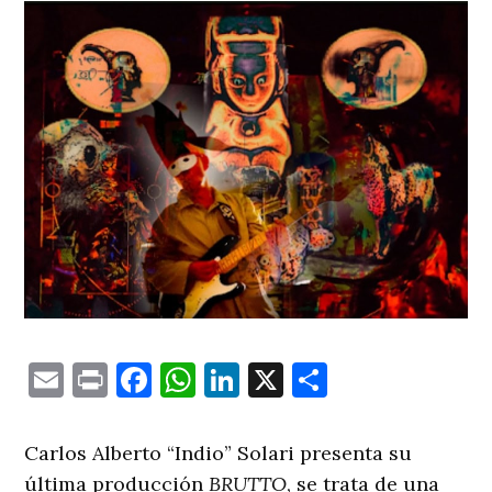
Email
Print
Facebook
WhatsApp
LinkedIn
X
Comparti
Carlos Alberto “Indio” Solari presenta su
última producción
BRUTTO
, se trata de una