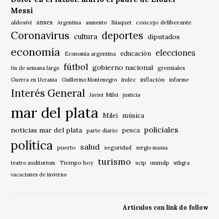
Messi
anses
aldosivi
Básquet
concejo deliberante
Argentina
aumento
Coronavirus
deportes
cultura
diputados
economía
elecciones
educación
Economía argentina
fútbol
gobierno nacional
gremiales
fin de semana largo
indec
inflación
Guerra en Ucrania
Guillermo Montenegro
informe
Interés General
Javier Milei
justicia
mar del plata
música
Milei
policiales
noticias mar del plata
pesca
parte diario
política
salud
puerto
seguridad
sergio massa
turismo
Tiempo hoy
unmdp
teatro auditorium
ucip
uthgra
vacaciones de invierno
Articulos con link do follow