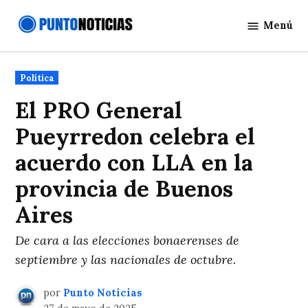
Saltar
Menú
al
Punto
contenido
Noticias
Publicado
Política
en
El PRO General
Pueyrredon celebra el
acuerdo con LLA en la
provincia de Buenos
Aires
De cara a las elecciones bonaerenses de
septiembre y las nacionales de octubre.
por
Punto Noticias