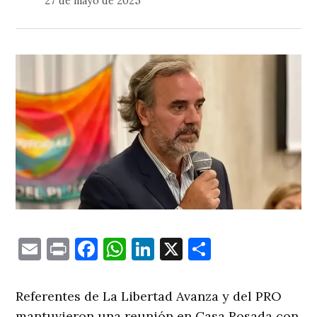
27 de mayo de 2025
Email
Print
Facebook
WhatsApp
LinkedIn
X
Comparti
Referentes de La Libertad Avanza y del PRO
mantuvieron una reunión en Casa Rosada con