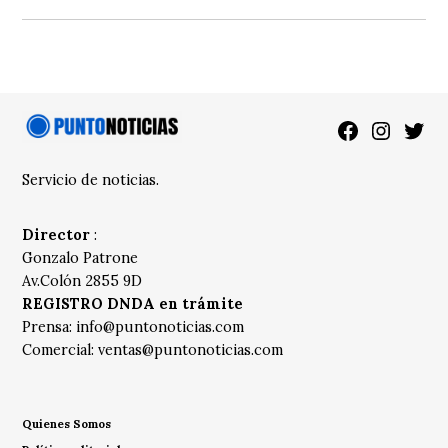
Facebook
Instagra
Twitt
Servicio de noticias.
Director
:
Gonzalo Patrone
Av.Colón 2855 9D
REGISTRO DNDA en trámite
Prensa:
info@puntonoticias.com
Comercial:
ventas@puntonoticias.com
Quienes Somos