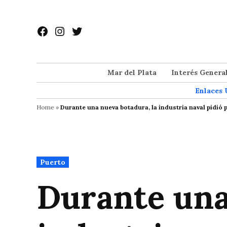
Saltar
al
Facebook
Instagram
Twitter
contenido
Mar del Plata
Interés Genera
Enlaces 
Home
»
Durante una nueva botadura, la industria naval pidió p
Publicado
Puerto
en
Durante una