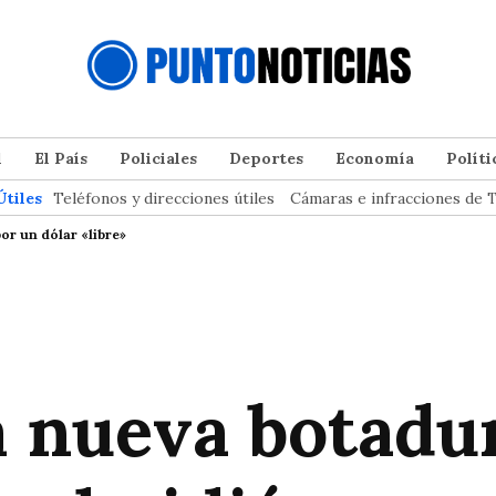
l
El País
Policiales
Deportes
Economía
Políti
Útiles
Teléfonos y direcciones útiles
Cámaras e infracciones de T
or un dólar «libre»
 nueva botadur