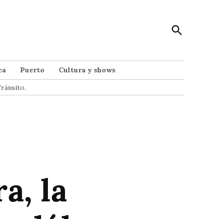
Open
Punto Noticias
Search
Noticias de Mar del Plata
ca
Puerto
Cultura y shows
ránsito.
a, la