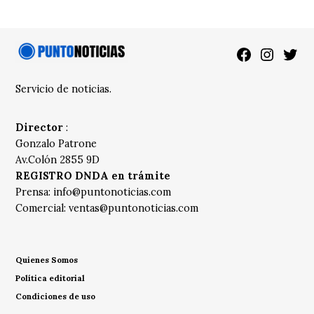
Facebook
Instagra
Twitt
Servicio de noticias.
Director
:
Gonzalo Patrone
Av.Colón 2855 9D
REGISTRO DNDA en trámite
Prensa:
info@puntonoticias.com
Comercial:
ventas@puntonoticias.com
Quienes Somos
Política editorial
Condiciones de uso