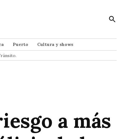
Open
Punto Noticias
Search
Noticias de Mar del Plata
ca
Puerto
Cultura y shows
ránsito.
riesgo a más