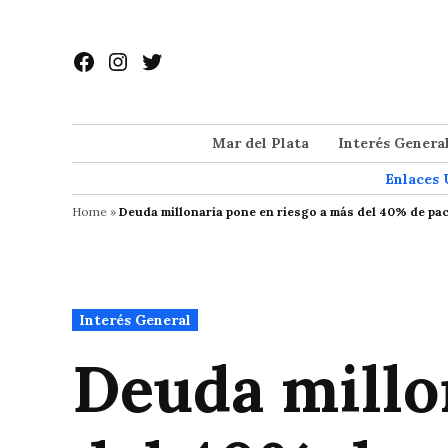
Saltar
al
Facebook
Instagram
Twitter
contenido
Mar del Plata
Interés Genera
Enlaces 
Home
»
Deuda millonaria pone en riesgo a más del 40% de paci
Publicado
Interés General
en
Deuda millo