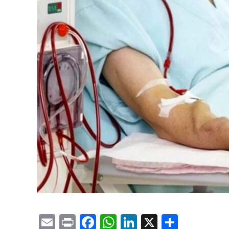
Email
Print
Facebook
WhatsApp
LinkedIn
X
Compa