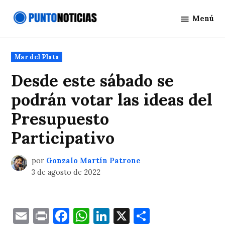
Saltar
Menú
al
Punto
contenido
Noticias
Publicado
Mar del Plata
en
Desde este sábado se
podrán votar las ideas del
Presupuesto
Participativo
por
Gonzalo Martín Patrone
3 de agosto de 2022
Email
Print
Facebook
WhatsApp
LinkedIn
X
Comparti