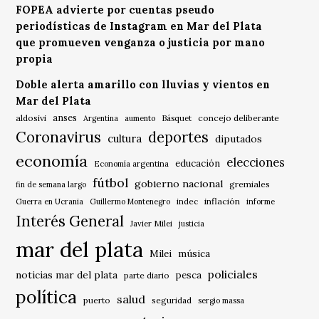
FOPEA advierte por cuentas pseudo
periodísticas de Instagram en Mar del Plata
que promueven venganza o justicia por mano
propia
Doble alerta amarillo con lluvias y vientos en
Mar del Plata
anses
aldosivi
Básquet
concejo deliberante
Argentina
aumento
Coronavirus
deportes
cultura
diputados
economía
elecciones
educación
Economía argentina
fútbol
gobierno nacional
gremiales
fin de semana largo
indec
inflación
Guerra en Ucrania
Guillermo Montenegro
informe
Interés General
Javier Milei
justicia
mar del plata
música
Milei
policiales
noticias mar del plata
pesca
parte diario
política
salud
puerto
seguridad
sergio massa