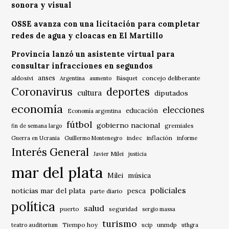
sonora y visual
OSSE avanza con una licitación para completar
redes de agua y cloacas en El Martillo
Provincia lanzó un asistente virtual para
consultar infracciones en segundos
anses
aldosivi
Básquet
concejo deliberante
Argentina
aumento
Coronavirus
deportes
cultura
diputados
economía
elecciones
educación
Economía argentina
fútbol
gobierno nacional
gremiales
fin de semana largo
indec
inflación
Guerra en Ucrania
Guillermo Montenegro
informe
Interés General
Javier Milei
justicia
mar del plata
música
Milei
policiales
noticias mar del plata
pesca
parte diario
política
salud
puerto
seguridad
sergio massa
turismo
Tiempo hoy
unmdp
teatro auditorium
ucip
uthgra