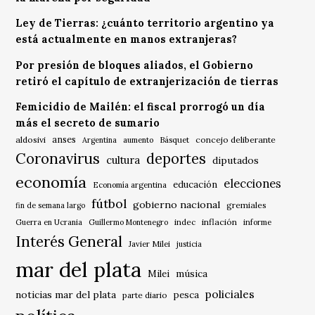
Ley de Tierras: ¿cuánto territorio argentino ya
está actualmente en manos extranjeras?
Por presión de bloques aliados, el Gobierno
retiró el capítulo de extranjerización de tierras
Femicidio de Mailén: el fiscal prorrogó un día
más el secreto de sumario
anses
aldosivi
Básquet
concejo deliberante
Argentina
aumento
Coronavirus
deportes
cultura
diputados
economía
elecciones
educación
Economía argentina
fútbol
gobierno nacional
gremiales
fin de semana largo
indec
inflación
Guerra en Ucrania
Guillermo Montenegro
informe
Interés General
Javier Milei
justicia
mar del plata
música
Milei
policiales
noticias mar del plata
pesca
parte diario