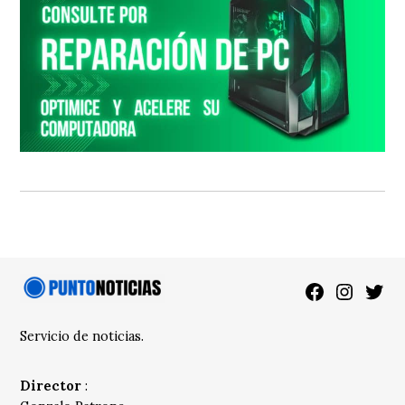
Facebook
Instagra
Twitt
Servicio de noticias.
Director
: