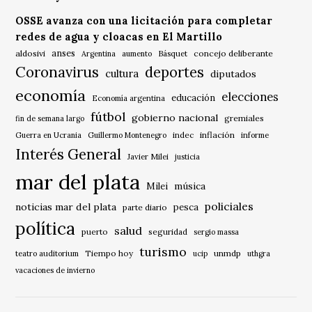
OSSE avanza con una licitación para completar
redes de agua y cloacas en El Martillo
anses
aldosivi
Básquet
concejo deliberante
Argentina
aumento
Coronavirus
deportes
cultura
diputados
economía
elecciones
educación
Economía argentina
fútbol
gobierno nacional
gremiales
fin de semana largo
indec
inflación
Guerra en Ucrania
Guillermo Montenegro
informe
Interés General
Javier Milei
justicia
mar del plata
música
Milei
policiales
noticias mar del plata
pesca
parte diario
política
salud
puerto
seguridad
sergio massa
turismo
Tiempo hoy
unmdp
teatro auditorium
ucip
uthgra
vacaciones de invierno