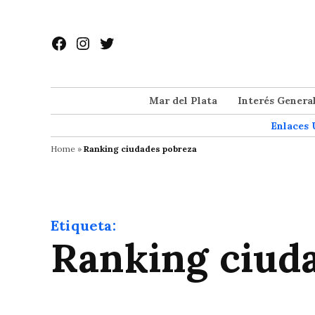
Saltar
al
Facebook
Instagram
Twitter
contenido
Mar del Plata
Interés Genera
Enlaces 
Home
»
Ranking ciudades pobreza
Etiqueta:
Ranking ciud