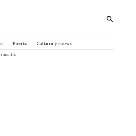
Open
Punto Noticias
Search
Noticias de Mar del Plata
ca
Puerto
Cultura y shows
ránsito.