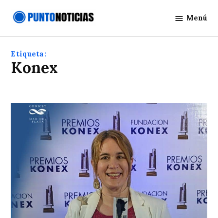
Saltar
Menú
al
Punto
contenido
Noticias
Etiqueta:
Konex